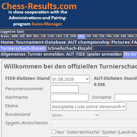
Logged on: Gast
Arabic
ARM
AZE
BIH
BUL
CAT
CHN
CRO
CZE
DEN
ENG
ESP
FAI
FIN
FRA
GER
GRE
INA
I
Home
Tournament-Database
AUT championship
Pictures
F
Turnierschach-Elozahl
Schnellschach-Elozahl
Allgemeines
Turnier anmelden: AUT
FIDE
Spieler anmelden
Elo AU
Willkommen bei den offiziellen Turnierscha
FIDE-Elolisten Stand
AUT-Elolisten Stand
6.936
Personennummer
Nachname
Vorname
Ebene
Bundesland
Spgem./Kreis/Verein
Nur "österreichische" Spieler (Land=A