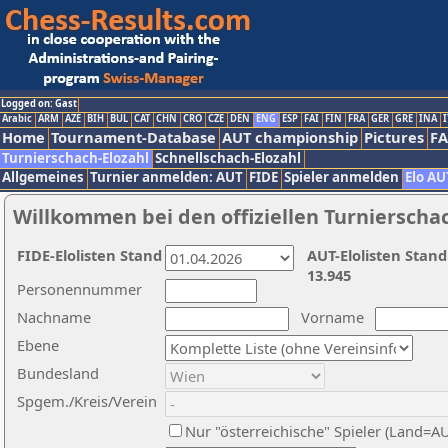
Logged on: Gast
Arabic
ARM
AZE
BIH
BUL
CAT
CHN
CRO
CZE
DEN
ENG
ESP
FAI
FIN
FRA
GER
GRE
INA
I
Home
Tournament-Database
AUT championship
Pictures
F
Turnierschach-Elozahl
Schnellschach-Elozahl
Allgemeines
Turnier anmelden: AUT
FIDE
Spieler anmelden
Elo AU
Willkommen bei den offiziellen Turnierscha
FIDE-Elolisten Stand
AUT-Elolisten Stand
13.945
Personennummer
Nachname
Vorname
Ebene
Bundesland
Spgem./Kreis/Verein
Nur "österreichische" Spieler (Land=A