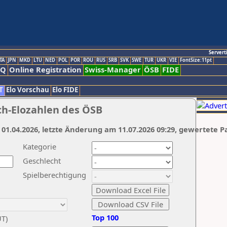
Servert
TA
JPN
MKD
LTU
NED
POL
POR
ROU
RUS
SRB
SVK
SWE
TUR
UKR
VIE
FontSize:11pt
AQ
Online Registration
Swiss-Manager
ÖSB
FIDE
T
Elo Vorschau
Elo FIDE
ch-Elozahlen des ÖSB
 01.04.2026, letzte Änderung am 11.07.2026 09:29, gewertete P
Kategorie
Geschlecht
Spielberechtigung
Top 100
UT)