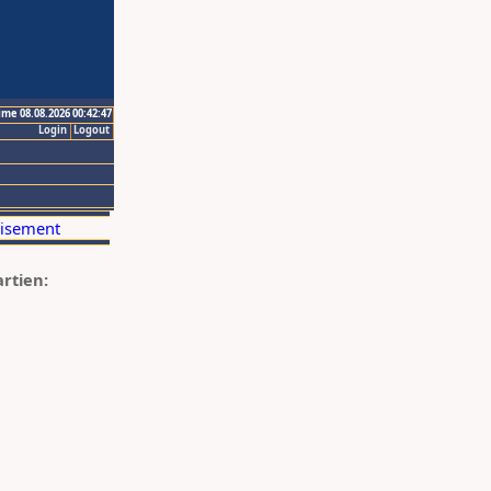
ime 08.08.2026 00:42:47
Login
Logout
artien: