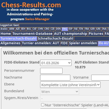
Logged on: Gast
Arabic
ARM
AZE
BIH
BUL
CAT
CHN
CRO
CZE
DEN
ENG
ESP
FAI
FIN
FRA
GER
GRE
INA
I
Home
Tournament-Database
AUT championship
Pictures
F
Turnierschach-Elozahl
Schnellschach-Elozahl
Allgemeines
Turnier anmelden: AUT
FIDE
Spieler anmelden
Elo AU
Willkommen bei den offiziellen Turnierscha
FIDE-Elolisten Stand
AUT-Elolisten Stand
10.879
Personennummer
Nachname
Vorname
Ebene
Bundesland
Spgem./Kreis/Verein
Nur "österreichische" Spieler (Land=A