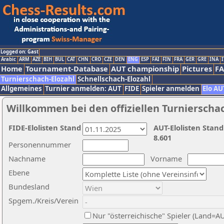
Logged on: Gast
Arabic
ARM
AZE
BIH
BUL
CAT
CHN
CRO
CZE
DEN
ENG
ESP
FAI
FIN
FRA
GER
GRE
INA
I
Home
Tournament-Database
AUT championship
Pictures
F
Turnierschach-Elozahl
Schnellschach-Elozahl
Allgemeines
Turnier anmelden: AUT
FIDE
Spieler anmelden
Elo AU
Willkommen bei den offiziellen Turnierscha
FIDE-Elolisten Stand
AUT-Elolisten Stand
8.601
Personennummer
Nachname
Vorname
Ebene
Bundesland
Spgem./Kreis/Verein
Nur "österreichische" Spieler (Land=A