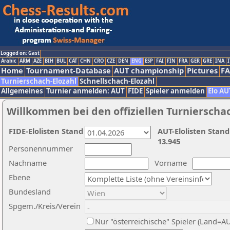
Logged on: Gast
Arabic
ARM
AZE
BIH
BUL
CAT
CHN
CRO
CZE
DEN
ENG
ESP
FAI
FIN
FRA
GER
GRE
INA
I
Home
Tournament-Database
AUT championship
Pictures
F
Turnierschach-Elozahl
Schnellschach-Elozahl
Allgemeines
Turnier anmelden: AUT
FIDE
Spieler anmelden
Elo AU
Willkommen bei den offiziellen Turnierscha
FIDE-Elolisten Stand
AUT-Elolisten Stand
13.945
Personennummer
Nachname
Vorname
Ebene
Bundesland
Spgem./Kreis/Verein
Nur "österreichische" Spieler (Land=A