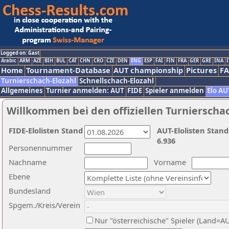
Logged on: Gast
Arabic
ARM
AZE
BIH
BUL
CAT
CHN
CRO
CZE
DEN
ENG
ESP
FAI
FIN
FRA
GER
GRE
INA
I
Home
Tournament-Database
AUT championship
Pictures
F
Turnierschach-Elozahl
Schnellschach-Elozahl
Allgemeines
Turnier anmelden: AUT
FIDE
Spieler anmelden
Elo AU
Willkommen bei den offiziellen Turnierscha
FIDE-Elolisten Stand
AUT-Elolisten Stand
6.936
Personennummer
Nachname
Vorname
Ebene
Bundesland
Spgem./Kreis/Verein
Nur "österreichische" Spieler (Land=A