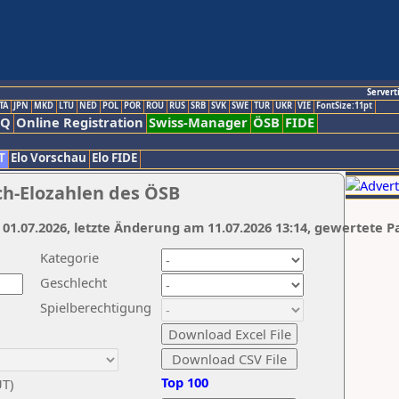
Servert
TA
JPN
MKD
LTU
NED
POL
POR
ROU
RUS
SRB
SVK
SWE
TUR
UKR
VIE
FontSize:11pt
AQ
Online Registration
Swiss-Manager
ÖSB
FIDE
T
Elo Vorschau
Elo FIDE
ch-Elozahlen des ÖSB
 01.07.2026, letzte Änderung am 11.07.2026 13:14, gewertete P
Kategorie
Geschlecht
Spielberechtigung
Top 100
UT)