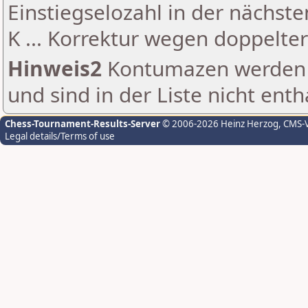
Einstiegselozahl in der nächst
K ... Korrektur wegen doppelt
Hinweis2
Kontumazen werden g
und sind in der Liste nicht enth
Chess-Tournament-Results-Server
© 2006-2026 Heinz Herzog
, CMS-
Legal details/Terms of use