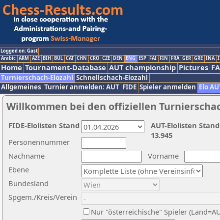
Logged on: Gast
Arabic
ARM
AZE
BIH
BUL
CAT
CHN
CRO
CZE
DEN
ENG
ESP
FAI
FIN
FRA
GER
GRE
INA
I
Home
Tournament-Database
AUT championship
Pictures
F
Turnierschach-Elozahl
Schnellschach-Elozahl
Allgemeines
Turnier anmelden: AUT
FIDE
Spieler anmelden
Elo AU
Willkommen bei den offiziellen Turnierscha
FIDE-Elolisten Stand
AUT-Elolisten Stand
13.945
Personennummer
Nachname
Vorname
Ebene
Bundesland
Spgem./Kreis/Verein
Nur "österreichische" Spieler (Land=A