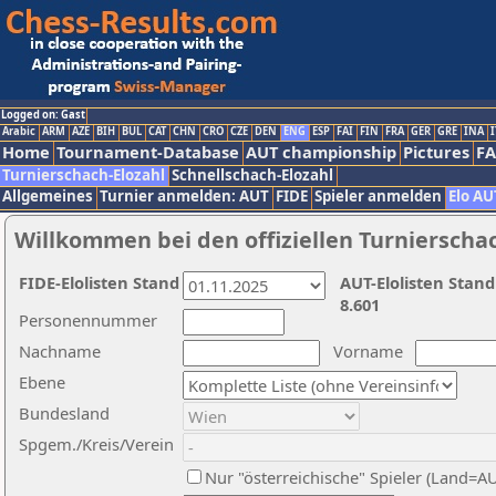
Logged on: Gast
Arabic
ARM
AZE
BIH
BUL
CAT
CHN
CRO
CZE
DEN
ENG
ESP
FAI
FIN
FRA
GER
GRE
INA
I
Home
Tournament-Database
AUT championship
Pictures
F
Turnierschach-Elozahl
Schnellschach-Elozahl
Allgemeines
Turnier anmelden: AUT
FIDE
Spieler anmelden
Elo AU
Willkommen bei den offiziellen Turnierscha
FIDE-Elolisten Stand
AUT-Elolisten Stand
8.601
Personennummer
Nachname
Vorname
Ebene
Bundesland
Spgem./Kreis/Verein
Nur "österreichische" Spieler (Land=A