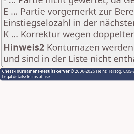
E ... Partie vorgemerkt zur Be
Einstiegselozahl in der nächst
K ... Korrektur wegen doppelt
Hinweis2
Kontumazen werden g
und sind in der Liste nicht enth
Chess-Tournament-Results-Server
© 2006-2026 Heinz Herzog
, CMS-
Legal details/Terms of use