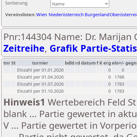
Sortierung
Vereinslisten:
Wien
Niederösterreich
Burgenland
Oberösterrei
Pnr:144304 Name: Dr. Marijan O
Zeitreihe
,
Grafik Partie-Statis
tnr
St
turnier
bdld
rd
datum
f
K
erg
elo+/-
gegn
Elozahl per 01.01.2026
0
0
Elozahl per 01.04.2026
0
1788
Elozahl per 01.07.2026
0
1783
Elozahl per 01.10.2026
0
1783
Hinweis1
Wertebereich Feld St 
blank ... Partie gewertet in akt
V ... Partie gewertet in Vorperi
- ... Partie nicht gewertet, da 