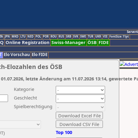
Servert
TA
JPN
MKD
LTU
NED
POL
POR
ROU
RUS
SRB
SVK
SWE
TUR
UKR
VIE
FontSize:11pt
AQ
Online Registration
Swiss-Manager
ÖSB
FIDE
T
Elo Vorschau
Elo FIDE
ch-Elozahlen des ÖSB
 01.07.2026, letzte Änderung am 11.07.2026 13:14, gewertete P
Kategorie
Geschlecht
Spielberechtigung
Top 100
UT)