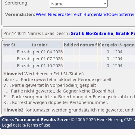
Sortierung
Vereinslisten:
Wien
Niederösterreich
Burgenland
Oberösterrei
Pnr:144041 Name: Lukas Desch (
Grafik Elo-Zeitreihe
,
Grafik Pa
tnr
St
turnier
bdld
rd
datum
f
K
erg
elo+/-
gegn
Elozahl per 01.04.2026
0
1294
Elozahl per 01.07.2026
0
1294
Elozahl per 01.10.2026
0
1294
Hinweis1
Wertebereich Feld St (Status)
blank ... Partie gewertet in aktueller Periode gespielt
V ... Partie gewertet in Vorperiode(n) gespielt
- ... Partie nicht gewertet, da Gegner keine Elozahl hat.
E ... Partie vorgemerkt zur Berechnung der Einstiegselozahl in
K ... Korrektur wegen doppelter Personennummer.
Hinweis2
Kontumazen werden grundsätzlich nie gewertet und sin
Chess-Tournament-Results-Server
© 2006-2026 Heinz Herzog
, CMS-
Legal details/Terms of use