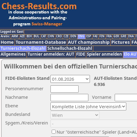
Logged on: Gast
Arabic
ARM
AZE
BIH
BUL
CAT
CHN
CRO
CZE
DEN
ENG
ESP
FAI
FIN
FRA
GER
GRE
INA
I
Home
Tournament-Database
AUT championship
Pictures
F
Turnierschach-Elozahl
Schnellschach-Elozahl
Allgemeines
Turnier anmelden: AUT
FIDE
Spieler anmelden
Elo AU
Willkommen bei den offiziellen Turnierscha
FIDE-Elolisten Stand
AUT-Elolisten Stand
6.936
Personennummer
Nachname
Vorname
Ebene
Bundesland
Spgem./Kreis/Verein
Nur "österreichische" Spieler (Land=A