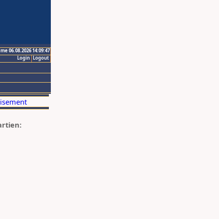
ime 06.08.2026 14:09:47
Login
Logout
artien: