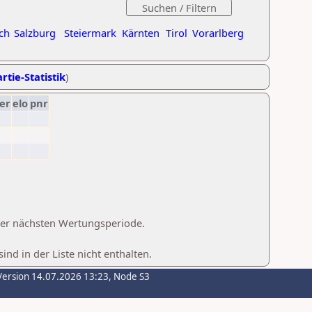
ch
Salzburg
Steiermark
Kärnten
Tirol
Vorarlberg
rtie-Statistik
)
er
elo
pnr
 der nächsten Wertungsperiode.
d in der Liste nicht enthalten.
Version 14.07.2026 13:23, Node S3