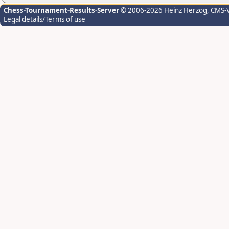
Chess-Tournament-Results-Server
© 2006-2026 Heinz Herzog
, CMS-
Legal details/Terms of use