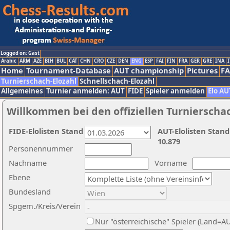
Logged on: Gast
Arabic
ARM
AZE
BIH
BUL
CAT
CHN
CRO
CZE
DEN
ENG
ESP
FAI
FIN
FRA
GER
GRE
INA
I
Home
Tournament-Database
AUT championship
Pictures
F
Turnierschach-Elozahl
Schnellschach-Elozahl
Allgemeines
Turnier anmelden: AUT
FIDE
Spieler anmelden
Elo AU
Willkommen bei den offiziellen Turnierscha
FIDE-Elolisten Stand
AUT-Elolisten Stand
10.879
Personennummer
Nachname
Vorname
Ebene
Bundesland
Spgem./Kreis/Verein
Nur "österreichische" Spieler (Land=A