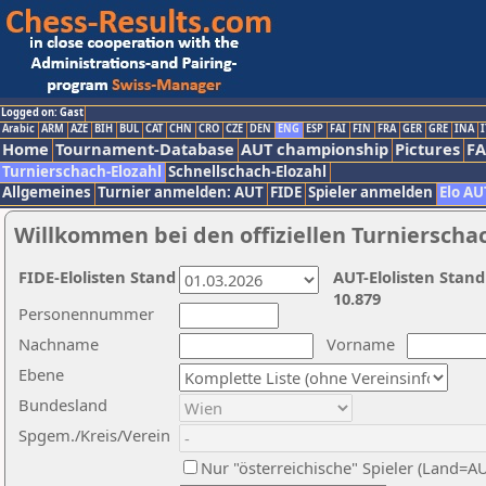
Logged on: Gast
Arabic
ARM
AZE
BIH
BUL
CAT
CHN
CRO
CZE
DEN
ENG
ESP
FAI
FIN
FRA
GER
GRE
INA
I
Home
Tournament-Database
AUT championship
Pictures
F
Turnierschach-Elozahl
Schnellschach-Elozahl
Allgemeines
Turnier anmelden: AUT
FIDE
Spieler anmelden
Elo AU
Willkommen bei den offiziellen Turnierscha
FIDE-Elolisten Stand
AUT-Elolisten Stand
10.879
Personennummer
Nachname
Vorname
Ebene
Bundesland
Spgem./Kreis/Verein
Nur "österreichische" Spieler (Land=A