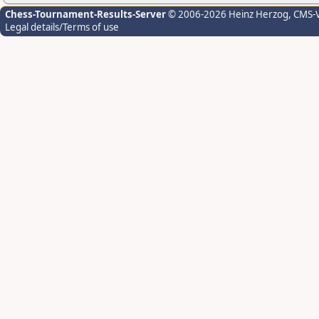
Chess-Tournament-Results-Server
© 2006-2026 Heinz Herzog
, CMS-
Legal details/Terms of use