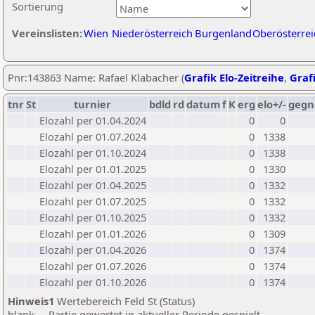
Sortierung
Vereinslisten:
Wien
Niederösterreich
Burgenland
Oberösterrei
Pnr:143863 Name: Rafael Klabacher (
Grafik Elo-Zeitreihe
,
Grafi
tnr
St
turnier
bdld
rd
datum
f
K
erg
elo+/-
gegn
Elozahl per 01.04.2024
0
0
Elozahl per 01.07.2024
0
1338
Elozahl per 01.10.2024
0
1338
Elozahl per 01.01.2025
0
1330
Elozahl per 01.04.2025
0
1332
Elozahl per 01.07.2025
0
1332
Elozahl per 01.10.2025
0
1332
Elozahl per 01.01.2026
0
1309
Elozahl per 01.04.2026
0
1374
Elozahl per 01.07.2026
0
1374
Elozahl per 01.10.2026
0
1374
Hinweis1
Wertebereich Feld St (Status)
blank ... Partie gewertet in aktueller Periode gespielt