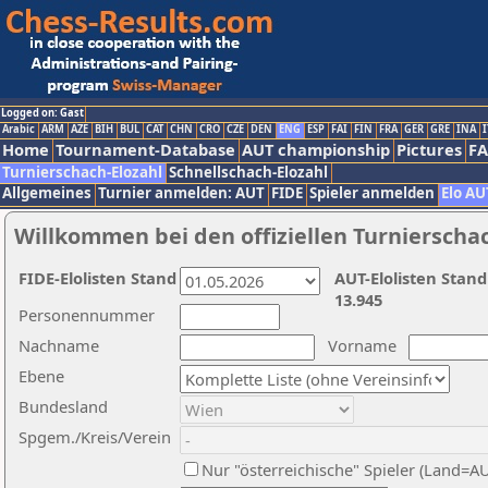
Logged on: Gast
Arabic
ARM
AZE
BIH
BUL
CAT
CHN
CRO
CZE
DEN
ENG
ESP
FAI
FIN
FRA
GER
GRE
INA
I
Home
Tournament-Database
AUT championship
Pictures
F
Turnierschach-Elozahl
Schnellschach-Elozahl
Allgemeines
Turnier anmelden: AUT
FIDE
Spieler anmelden
Elo AU
Willkommen bei den offiziellen Turnierscha
FIDE-Elolisten Stand
AUT-Elolisten Stand
13.945
Personennummer
Nachname
Vorname
Ebene
Bundesland
Spgem./Kreis/Verein
Nur "österreichische" Spieler (Land=A