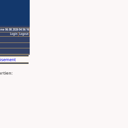
ime 06.08.2026 04:56:16
Login
Logout
artien: