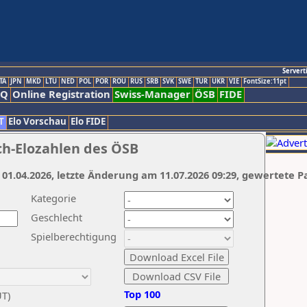
Servert
TA
JPN
MKD
LTU
NED
POL
POR
ROU
RUS
SRB
SVK
SWE
TUR
UKR
VIE
FontSize:11pt
AQ
Online Registration
Swiss-Manager
ÖSB
FIDE
T
Elo Vorschau
Elo FIDE
ch-Elozahlen des ÖSB
 01.04.2026, letzte Änderung am 11.07.2026 09:29, gewertete P
Kategorie
Geschlecht
Spielberechtigung
Top 100
UT)