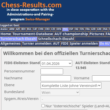
Logged on: Gast
Arabic
ARM
AZE
BIH
BUL
CAT
CHN
CRO
CZE
DEN
ENG
ESP
FAI
FIN
FRA
GER
GRE
INA
I
Home
Tournament-Database
AUT championship
Pictures
F
Turnierschach-Elozahl
Schnellschach-Elozahl
Allgemeines
Turnier anmelden: AUT
FIDE
Spieler anmelden
Elo AU
Willkommen bei den offiziellen Turnierscha
FIDE-Elolisten Stand
AUT-Elolisten Stand
13.945
Personennummer
Nachname
Vorname
Ebene
Bundesland
Spgem./Kreis/Verein
Nur "österreichische" Spieler (Land=A