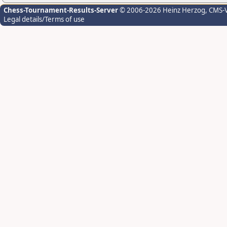
Chess-Tournament-Results-Server
© 2006-2026 Heinz Herzog
, CMS-
Legal details/Terms of use