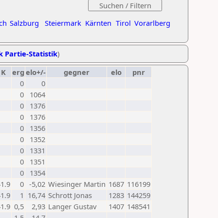
ch
Salzburg
Steiermark
Kärnten
Tirol
Vorarlberg
k Partie-Statistik
)
K
erg
elo+/-
gegner
elo
pnr
0
0
0
1064
0
1376
0
1376
0
1356
0
1352
0
1331
0
1351
0
1354
1.9
0
-5,02
Wiesinger Martin
1687
116199
1.9
1
16,74
Schrott Jonas
1283
144259
1.9
0,5
2,93
Langer Gustav
1407
148541
1,5
14,7