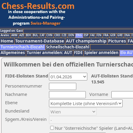
Logged on: Gast
Arabic
ARM
AZE
BIH
BUL
CAT
CHN
CRO
CZE
DEN
ENG
ESP
FAI
FIN
FRA
GER
GRE
INA
I
Home
Tournament-Database
AUT championship
Pictures
F
Turnierschach-Elozahl
Schnellschach-Elozahl
Allgemeines
Turnier anmelden: AUT
FIDE
Spieler anmelden
Elo AU
Willkommen bei den offiziellen Turnierscha
FIDE-Elolisten Stand
AUT-Elolisten Stand
13.945
Personennummer
Nachname
Vorname
Ebene
Bundesland
Spgem./Kreis/Verein
Nur "österreichische" Spieler (Land=A