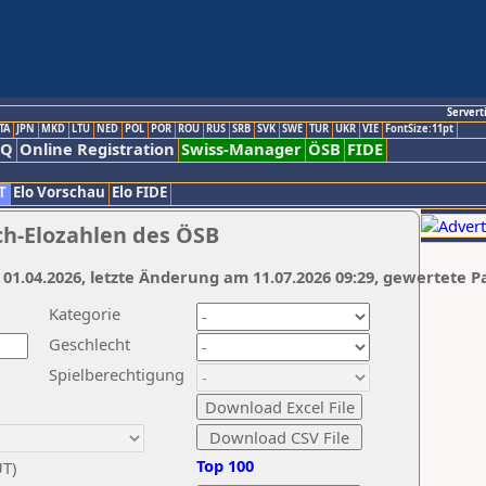
Servert
TA
JPN
MKD
LTU
NED
POL
POR
ROU
RUS
SRB
SVK
SWE
TUR
UKR
VIE
FontSize:11pt
AQ
Online Registration
Swiss-Manager
ÖSB
FIDE
T
Elo Vorschau
Elo FIDE
ch-Elozahlen des ÖSB
 01.04.2026, letzte Änderung am 11.07.2026 09:29, gewertete P
Kategorie
Geschlecht
Spielberechtigung
Top 100
UT)