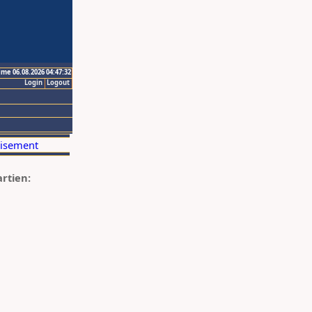
ime 06.08.2026 04:47:32
Login
Logout
artien: