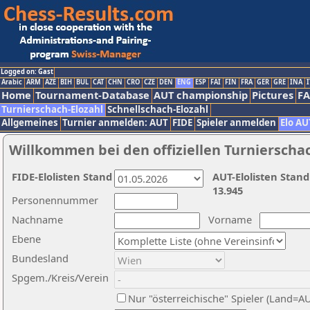
Logged on: Gast
Arabic
ARM
AZE
BIH
BUL
CAT
CHN
CRO
CZE
DEN
ENG
ESP
FAI
FIN
FRA
GER
GRE
INA
I
Home
Tournament-Database
AUT championship
Pictures
F
Turnierschach-Elozahl
Schnellschach-Elozahl
Allgemeines
Turnier anmelden: AUT
FIDE
Spieler anmelden
Elo AU
Willkommen bei den offiziellen Turnierscha
FIDE-Elolisten Stand
AUT-Elolisten Stand
13.945
Personennummer
Nachname
Vorname
Ebene
Bundesland
Spgem./Kreis/Verein
Nur "österreichische" Spieler (Land=A