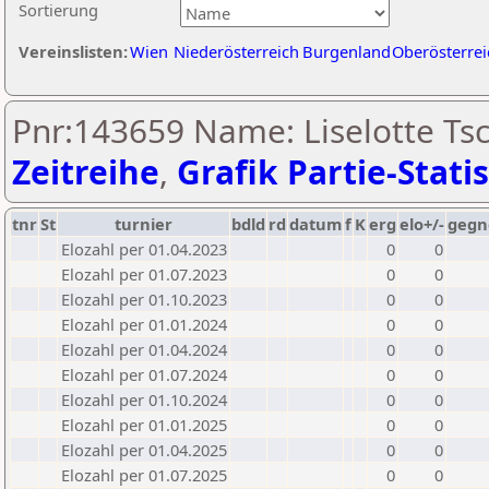
Sortierung
Vereinslisten:
Wien
Niederösterreich
Burgenland
Oberösterrei
Pnr:143659 Name: Liselotte Tsc
Zeitreihe
,
Grafik Partie-Statis
tnr
St
turnier
bdld
rd
datum
f
K
erg
elo+/-
gegn
Elozahl per 01.04.2023
0
0
Elozahl per 01.07.2023
0
0
Elozahl per 01.10.2023
0
0
Elozahl per 01.01.2024
0
0
Elozahl per 01.04.2024
0
0
Elozahl per 01.07.2024
0
0
Elozahl per 01.10.2024
0
0
Elozahl per 01.01.2025
0
0
Elozahl per 01.04.2025
0
0
Elozahl per 01.07.2025
0
0