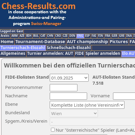
Logged on: Gast
Arabic
ARM
AZE
BIH
BUL
CAT
CHN
CRO
CZE
DEN
ENG
ESP
FAI
FIN
FRA
GER
GRE
INA
I
Home
Tournament-Database
AUT championship
Pictures
F
Turnierschach-Elozahl
Schnellschach-Elozahl
Allgemeines
Turnier anmelden: AUT
FIDE
Spieler anmelden
Elo AU
Willkommen bei den offiziellen Turnierscha
FIDE-Elolisten Stand
AUT-Elolisten Stand
7.518
Personennummer
Nachname
Vorname
Ebene
Bundesland
Spgem./Kreis/Verein
Nur "österreichische" Spieler (Land=A