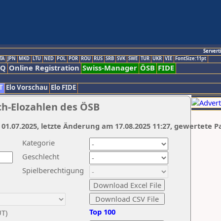
Servert
TA
JPN
MKD
LTU
NED
POL
POR
ROU
RUS
SRB
SVK
SWE
TUR
UKR
VIE
FontSize:11pt
AQ
Online Registration
Swiss-Manager
ÖSB
FIDE
T
Elo Vorschau
Elo FIDE
ch-Elozahlen des ÖSB
 01.07.2025, letzte Änderung am 17.08.2025 11:27, gewertete P
Kategorie
Geschlecht
Spielberechtigung
Top 100
UT)