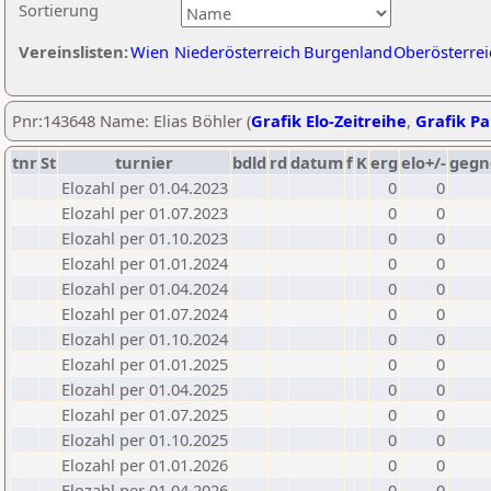
Sortierung
Vereinslisten:
Wien
Niederösterreich
Burgenland
Oberösterrei
Pnr:143648 Name: Elias Böhler (
Grafik Elo-Zeitreihe
,
Grafik Par
tnr
St
turnier
bdld
rd
datum
f
K
erg
elo+/-
gegn
Elozahl per 01.04.2023
0
0
Elozahl per 01.07.2023
0
0
Elozahl per 01.10.2023
0
0
Elozahl per 01.01.2024
0
0
Elozahl per 01.04.2024
0
0
Elozahl per 01.07.2024
0
0
Elozahl per 01.10.2024
0
0
Elozahl per 01.01.2025
0
0
Elozahl per 01.04.2025
0
0
Elozahl per 01.07.2025
0
0
Elozahl per 01.10.2025
0
0
Elozahl per 01.01.2026
0
0
Elozahl per 01.04.2026
0
0