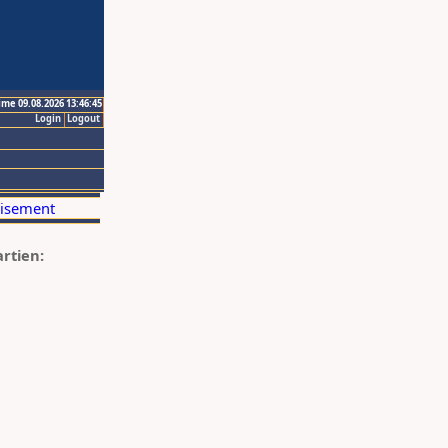
ime 09.08.2026 13:46:45
Login
Logout
artien: