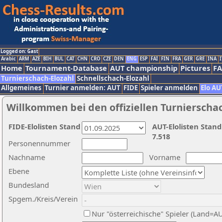
Logged on: Gast
Arabic
ARM
AZE
BIH
BUL
CAT
CHN
CRO
CZE
DEN
ENG
ESP
FAI
FIN
FRA
GER
GRE
INA
I
Home
Tournament-Database
AUT championship
Pictures
F
Turnierschach-Elozahl
Schnellschach-Elozahl
Allgemeines
Turnier anmelden: AUT
FIDE
Spieler anmelden
Elo AU
Willkommen bei den offiziellen Turnierscha
FIDE-Elolisten Stand
AUT-Elolisten Stand
7.518
Personennummer
Nachname
Vorname
Ebene
Bundesland
Spgem./Kreis/Verein
Nur "österreichische" Spieler (Land=A