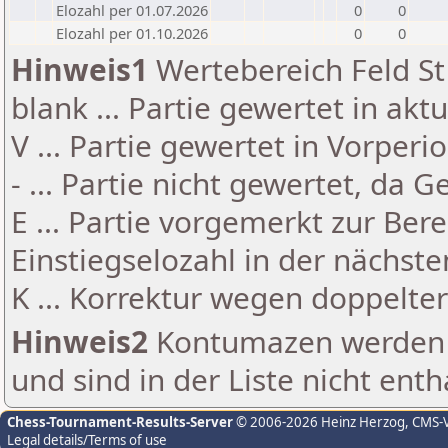
Elozahl per 01.07.2026
0
0
Elozahl per 01.10.2026
0
0
Hinweis1
Wertebereich Feld St 
blank ... Partie gewertet in akt
V ... Partie gewertet in Vorperi
- ... Partie nicht gewertet, da 
E ... Partie vorgemerkt zur Be
Einstiegselozahl in der nächst
K ... Korrektur wegen doppelt
Hinweis2
Kontumazen werden g
und sind in der Liste nicht enth
Chess-Tournament-Results-Server
© 2006-2026 Heinz Herzog
, CMS-
Legal details/Terms of use