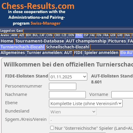
Logged on: Gast
Arabic
ARM
AZE
BIH
BUL
CAT
CHN
CRO
CZE
DEN
ENG
ESP
FAI
FIN
FRA
GER
GRE
INA
I
Home
Tournament-Database
AUT championship
Pictures
F
Turnierschach-Elozahl
Schnellschach-Elozahl
Allgemeines
Turnier anmelden: AUT
FIDE
Spieler anmelden
Elo AU
Willkommen bei den offiziellen Turnierscha
FIDE-Elolisten Stand
AUT-Elolisten Stand
8.601
Personennummer
Nachname
Vorname
Ebene
Bundesland
Spgem./Kreis/Verein
Nur "österreichische" Spieler (Land=A