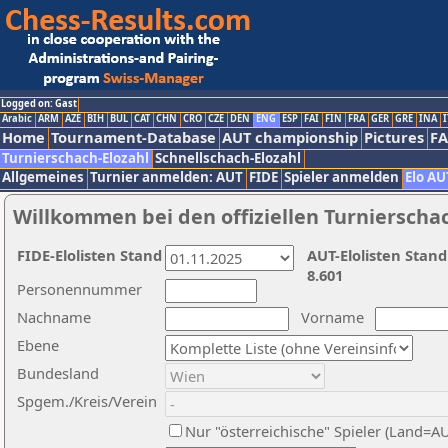
Logged on: Gast
Arabic
ARM
AZE
BIH
BUL
CAT
CHN
CRO
CZE
DEN
ENG
ESP
FAI
FIN
FRA
GER
GRE
INA
I
Home
Tournament-Database
AUT championship
Pictures
F
Turnierschach-Elozahl
Schnellschach-Elozahl
Allgemeines
Turnier anmelden: AUT
FIDE
Spieler anmelden
Elo AU
Willkommen bei den offiziellen Turnierscha
FIDE-Elolisten Stand
AUT-Elolisten Stand
8.601
Personennummer
Nachname
Vorname
Ebene
Bundesland
Spgem./Kreis/Verein
Nur "österreichische" Spieler (Land=A