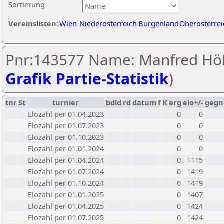
Sortierung
Vereinslisten:
Wien
Niederösterreich
Burgenland
Oberösterrei
Pnr:143577 Name: Manfred Hö
Grafik Partie-Statistik
)
tnr
St
turnier
bdld
rd
datum
f
K
erg
elo+/-
gegn
Elozahl per 01.04.2023
0
0
Elozahl per 01.07.2023
0
0
Elozahl per 01.10.2023
0
0
Elozahl per 01.01.2024
0
0
Elozahl per 01.04.2024
0
1115
Elozahl per 01.07.2024
0
1419
Elozahl per 01.10.2024
0
1419
Elozahl per 01.01.2025
0
1407
Elozahl per 01.04.2025
0
1424
Elozahl per 01.07.2025
0
1424