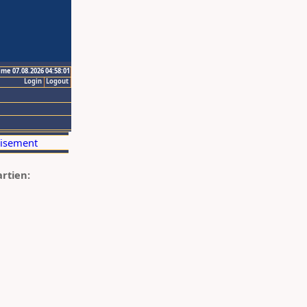
ime 07.08.2026 04:58:01
Login
Logout
artien: