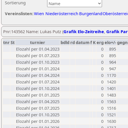
Sortierung
Vereinslisten:
Wien
Niederösterreich
Burgenland
Oberösterrei
Pnr:143562 Name: Lukas Putz (
Grafik Elo-Zeitreihe
,
Grafik Part
tnr
St
turnier
bdld
rd
datum
f
K
erg
elo+/-
gegn
Elozahl per 01.04.2023
0
895
Elozahl per 01.07.2023
0
895
Elozahl per 01.10.2023
0
964
Elozahl per 01.01.2024
0
947
Elozahl per 01.04.2024
0
1170
Elozahl per 01.07.2024
0
1420
Elozahl per 01.10.2024
0
1401
Elozahl per 01.01.2025
0
1483
Elozahl per 01.04.2025
0
1563
Elozahl per 01.07.2025
0
1516
Elozahl per 01.10.2025
0
1521
Elozahl per 01.01.2026
0
1630
Elozahl per 01.04.2026
0
1717