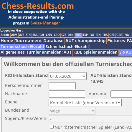
Logged on: Gast
Arabic
ARM
AZE
BIH
BUL
CAT
CHN
CRO
CZE
DEN
ENG
ESP
FAI
FIN
FRA
GER
GRE
INA
I
Home
Tournament-Database
AUT championship
Pictures
F
Turnierschach-Elozahl
Schnellschach-Elozahl
Allgemeines
Turnier anmelden: AUT
FIDE
Spieler anmelden
Elo AU
Willkommen bei den offiziellen Turnierscha
FIDE-Elolisten Stand
AUT-Elolisten Stand
13.945
Personennummer
Nachname
Vorname
Ebene
Bundesland
Spgem./Kreis/Verein
Nur "österreichische" Spieler (Land=A