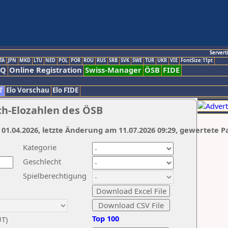
Servert
TA
JPN
MKD
LTU
NED
POL
POR
ROU
RUS
SRB
SVK
SWE
TUR
UKR
VIE
FontSize:11pt
AQ
Online Registration
Swiss-Manager
ÖSB
FIDE
T
Elo Vorschau
Elo FIDE
ch-Elozahlen des ÖSB
 01.04.2026, letzte Änderung am 11.07.2026 09:29, gewertete P
Kategorie
Geschlecht
Spielberechtigung
Top 100
UT)