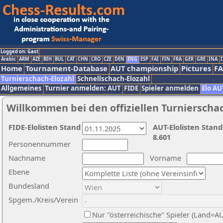
Logged on: Gast
Arabic
ARM
AZE
BIH
BUL
CAT
CHN
CRO
CZE
DEN
ENG
ESP
FAI
FIN
FRA
GER
GRE
INA
I
Home
Tournament-Database
AUT championship
Pictures
F
Turnierschach-Elozahl
Schnellschach-Elozahl
Allgemeines
Turnier anmelden: AUT
FIDE
Spieler anmelden
Elo AU
Willkommen bei den offiziellen Turnierscha
FIDE-Elolisten Stand
AUT-Elolisten Stand
8.601
Personennummer
Nachname
Vorname
Ebene
Bundesland
Spgem./Kreis/Verein
Nur "österreichische" Spieler (Land=A