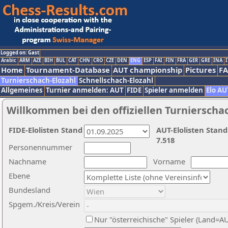
Logged on: Gast
Arabic
ARM
AZE
BIH
BUL
CAT
CHN
CRO
CZE
DEN
ENG
ESP
FAI
FIN
FRA
GER
GRE
INA
I
Home
Tournament-Database
AUT championship
Pictures
F
Turnierschach-Elozahl
Schnellschach-Elozahl
Allgemeines
Turnier anmelden: AUT
FIDE
Spieler anmelden
Elo AU
Willkommen bei den offiziellen Turnierscha
FIDE-Elolisten Stand
AUT-Elolisten Stand
7.518
Personennummer
Nachname
Vorname
Ebene
Bundesland
Spgem./Kreis/Verein
Nur "österreichische" Spieler (Land=A