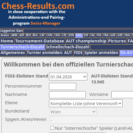
Logged on: Gast
Arabic
ARM
AZE
BIH
BUL
CAT
CHN
CRO
CZE
DEN
ENG
ESP
FAI
FIN
FRA
GER
GRE
INA
I
Home
Tournament-Database
AUT championship
Pictures
F
Turnierschach-Elozahl
Schnellschach-Elozahl
Allgemeines
Turnier anmelden: AUT
FIDE
Spieler anmelden
Elo AU
Willkommen bei den offiziellen Turnierscha
FIDE-Elolisten Stand
AUT-Elolisten Stand
13.945
Personennummer
Nachname
Vorname
Ebene
Bundesland
Spgem./Kreis/Verein
Nur "österreichische" Spieler (Land=A