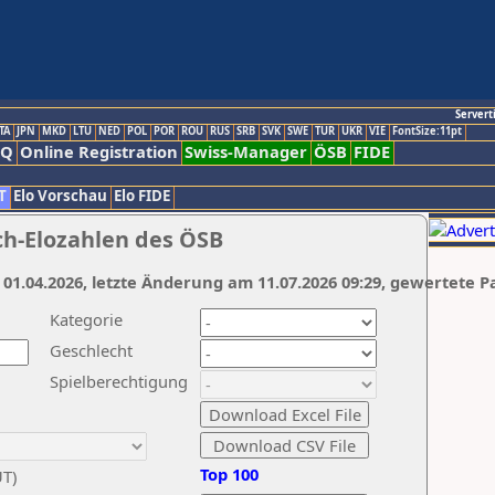
Servert
TA
JPN
MKD
LTU
NED
POL
POR
ROU
RUS
SRB
SVK
SWE
TUR
UKR
VIE
FontSize:11pt
AQ
Online Registration
Swiss-Manager
ÖSB
FIDE
T
Elo Vorschau
Elo FIDE
ch-Elozahlen des ÖSB
 01.04.2026, letzte Änderung am 11.07.2026 09:29, gewertete P
Kategorie
Geschlecht
Spielberechtigung
Top 100
UT)