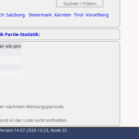
ch
Salzburg
Steiermark
Kärnten
Tirol
Vorarlberg
ik Partie-Statistik
)
er
elo
pnr
 der nächsten Wertungsperiode.
d in der Liste nicht enthalten.
Version 14.07.2026 13:23, Node S3