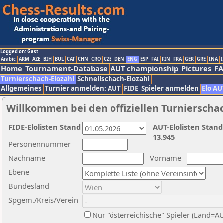
Logged on: Gast
Arabic
ARM
AZE
BIH
BUL
CAT
CHN
CRO
CZE
DEN
ENG
ESP
FAI
FIN
FRA
GER
GRE
INA
I
Home
Tournament-Database
AUT championship
Pictures
F
Turnierschach-Elozahl
Schnellschach-Elozahl
Allgemeines
Turnier anmelden: AUT
FIDE
Spieler anmelden
Elo AU
Willkommen bei den offiziellen Turnierscha
FIDE-Elolisten Stand
AUT-Elolisten Stand
13.945
Personennummer
Nachname
Vorname
Ebene
Bundesland
Spgem./Kreis/Verein
Nur "österreichische" Spieler (Land=A