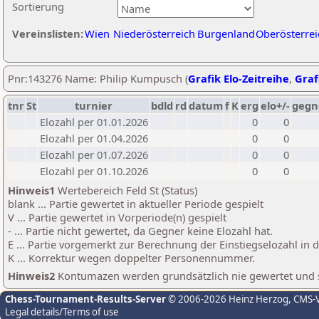
Sortierung
Vereinslisten:
Wien
Niederösterreich
Burgenland
Oberösterrei
Pnr:143276 Name: Philip Kumpusch (
Grafik Elo-Zeitreihe
,
Graf
tnr
St
turnier
bdld
rd
datum
f
K
erg
elo+/-
gegn
Elozahl per 01.01.2026
0
0
Elozahl per 01.04.2026
0
0
Elozahl per 01.07.2026
0
0
Elozahl per 01.10.2026
0
0
Hinweis1
Wertebereich Feld St (Status)
blank ... Partie gewertet in aktueller Periode gespielt
V ... Partie gewertet in Vorperiode(n) gespielt
- ... Partie nicht gewertet, da Gegner keine Elozahl hat.
E ... Partie vorgemerkt zur Berechnung der Einstiegselozahl in
K ... Korrektur wegen doppelter Personennummer.
Hinweis2
Kontumazen werden grundsätzlich nie gewertet und sin
Chess-Tournament-Results-Server
© 2006-2026 Heinz Herzog
, CMS-
Legal details/Terms of use