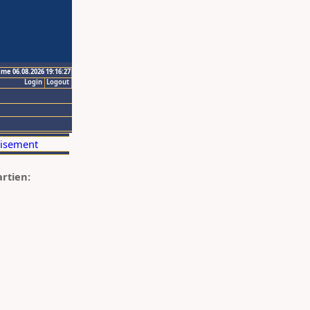
ime 06.08.2026 19:16:27
Login
Logout
artien: