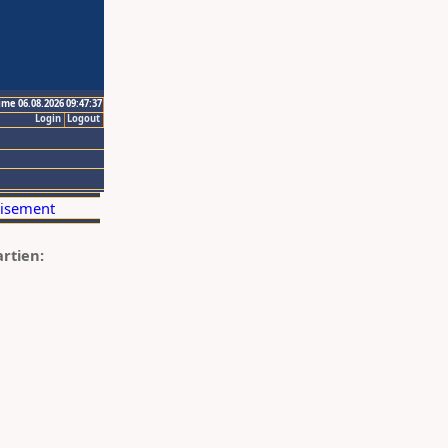
ime 06.08.2026 09:47:37
Login
Logout
artien: