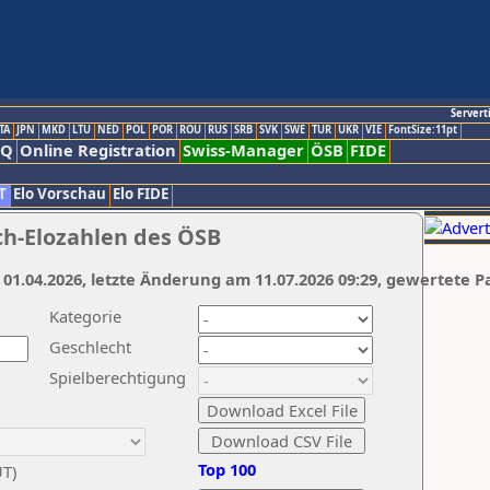
Servert
TA
JPN
MKD
LTU
NED
POL
POR
ROU
RUS
SRB
SVK
SWE
TUR
UKR
VIE
FontSize:11pt
AQ
Online Registration
Swiss-Manager
ÖSB
FIDE
T
Elo Vorschau
Elo FIDE
ch-Elozahlen des ÖSB
 01.04.2026, letzte Änderung am 11.07.2026 09:29, gewertete P
Kategorie
Geschlecht
Spielberechtigung
Top 100
UT)