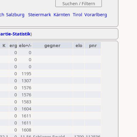
ch
Salzburg
Steiermark
Kärnten
Tirol
Vorarlberg
artie-Statistik
)
K
erg
elo+/-
gegner
elo
pnr
0
0
0
0
0
0
0
1195
0
1307
0
1576
0
1576
0
1583
0
1604
0
1611
0
1611
0
1608
32.1
0
-11,56
Schlager Ewald
1709
112836