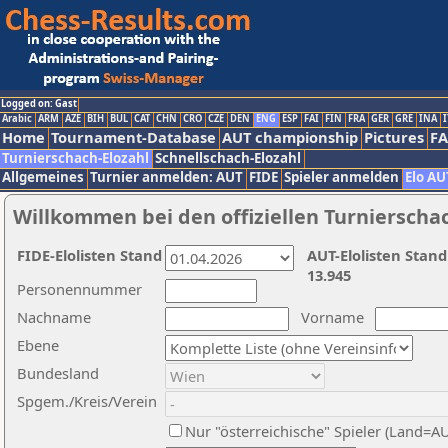
Logged on: Gast
Arabic
ARM
AZE
BIH
BUL
CAT
CHN
CRO
CZE
DEN
ENG
ESP
FAI
FIN
FRA
GER
GRE
INA
I
Home
Tournament-Database
AUT championship
Pictures
F
Turnierschach-Elozahl
Schnellschach-Elozahl
Allgemeines
Turnier anmelden: AUT
FIDE
Spieler anmelden
Elo AU
Willkommen bei den offiziellen Turnierscha
FIDE-Elolisten Stand
AUT-Elolisten Stand
13.945
Personennummer
Nachname
Vorname
Ebene
Bundesland
Spgem./Kreis/Verein
Nur "österreichische" Spieler (Land=A