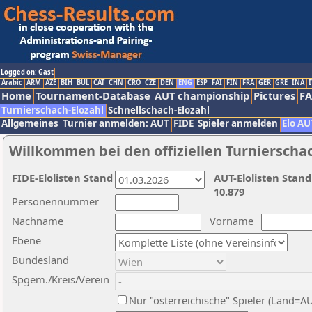
Logged on: Gast
Arabic
ARM
AZE
BIH
BUL
CAT
CHN
CRO
CZE
DEN
ENG
ESP
FAI
FIN
FRA
GER
GRE
INA
I
Home
Tournament-Database
AUT championship
Pictures
F
Turnierschach-Elozahl
Schnellschach-Elozahl
Allgemeines
Turnier anmelden: AUT
FIDE
Spieler anmelden
Elo AU
Willkommen bei den offiziellen Turnierscha
FIDE-Elolisten Stand
AUT-Elolisten Stand
10.879
Personennummer
Nachname
Vorname
Ebene
Bundesland
Spgem./Kreis/Verein
Nur "österreichische" Spieler (Land=A