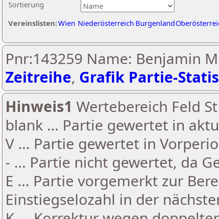
Sortierung
Vereinslisten:
Wien
Niederösterreich
Burgenland
Oberösterrei
Pnr:143259 Name: Benjamin Me
Zeitreihe
,
Grafik Partie-Statis
Hinweis1
Wertebereich Feld St 
blank ... Partie gewertet in akt
V ... Partie gewertet in Vorperi
- ... Partie nicht gewertet, da 
E ... Partie vorgemerkt zur Be
Einstiegselozahl in der nächst
K ... Korrektur wegen doppelt