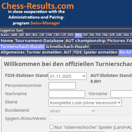
Logged on: Gast
Arabic
ARM
AZE
BIH
BUL
CAT
CHN
CRO
CZE
DEN
ENG
ESP
FAI
FIN
FRA
GER
GRE
INA
I
Home
Tournament-Database
AUT championship
Pictures
F
Turnierschach-Elozahl
Schnellschach-Elozahl
Allgemeines
Turnier anmelden: AUT
FIDE
Spieler anmelden
Elo AU
Willkommen bei den offiziellen Turnierscha
FIDE-Elolisten Stand
AUT-Elolisten Stand
8.601
Personennummer
Nachname
Vorname
Ebene
Bundesland
Spgem./Kreis/Verein
Nur "österreichische" Spieler (Land=A