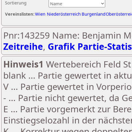
Sortierung
Vereinslisten:
Wien
Niederösterreich
Burgenland
Oberösterrei
Pnr:143259 Name: Benjamin Me
Zeitreihe
,
Grafik Partie-Statis
Hinweis1
Wertebereich Feld St 
blank ... Partie gewertet in akt
V ... Partie gewertet in Vorperi
- ... Partie nicht gewertet, da 
E ... Partie vorgemerkt zur Be
Einstiegselozahl in der nächst
K ... Korrektur wegen doppelt