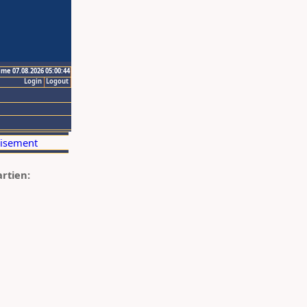
ime 07.08.2026 05:00:44
Login
Logout
artien: