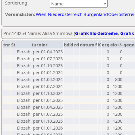
Sortierung
Vereinslisten:
Wien
Niederösterreich
Burgenland
Oberösterrei
Pnr:143254 Name: Alisa Smirnova (
Grafik Elo-Zeitreihe
,
Grafik 
tnr
St
turnier
bdld
rd
datum
f
K
erg
elo+/-
gegn
Elozahl per 01.04.2023
0
0
Elozahl per 01.07.2023
0
0
Elozahl per 01.10.2023
0
0
Elozahl per 01.01.2024
0
0
Elozahl per 01.04.2024
0
800
Elozahl per 01.07.2024
0
1200
Elozahl per 01.10.2024
0
1200
Elozahl per 01.01.2025
0
1200
Elozahl per 01.04.2025
0
1200
Elozahl per 01.07.2025
0
1200
Elozahl per 01.10.2025
0
1200
Elozahl per 01.01.2026
0
1200
Elozahl per 01.04.2026
0
1200