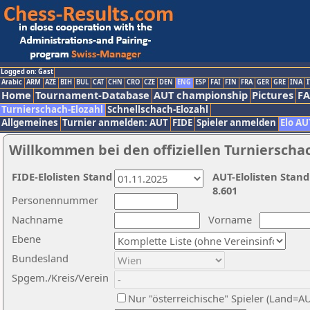
Logged on: Gast
Arabic
ARM
AZE
BIH
BUL
CAT
CHN
CRO
CZE
DEN
ENG
ESP
FAI
FIN
FRA
GER
GRE
INA
I
Home
Tournament-Database
AUT championship
Pictures
F
Turnierschach-Elozahl
Schnellschach-Elozahl
Allgemeines
Turnier anmelden: AUT
FIDE
Spieler anmelden
Elo AU
Willkommen bei den offiziellen Turnierscha
FIDE-Elolisten Stand
AUT-Elolisten Stand
8.601
Personennummer
Nachname
Vorname
Ebene
Bundesland
Spgem./Kreis/Verein
Nur "österreichische" Spieler (Land=A