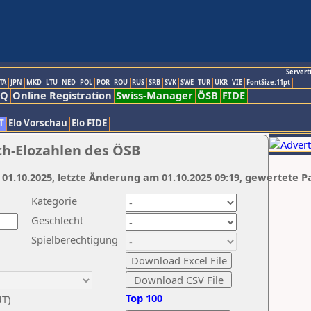
Servert
TA
JPN
MKD
LTU
NED
POL
POR
ROU
RUS
SRB
SVK
SWE
TUR
UKR
VIE
FontSize:11pt
AQ
Online Registration
Swiss-Manager
ÖSB
FIDE
T
Elo Vorschau
Elo FIDE
ch-Elozahlen des ÖSB
 01.10.2025, letzte Änderung am 01.10.2025 09:19, gewertete P
Kategorie
Geschlecht
Spielberechtigung
Top 100
UT)