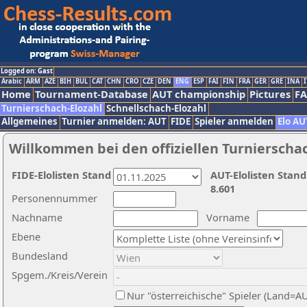
Logged on: Gast
Arabic
ARM
AZE
BIH
BUL
CAT
CHN
CRO
CZE
DEN
ENG
ESP
FAI
FIN
FRA
GER
GRE
INA
I
Home
Tournament-Database
AUT championship
Pictures
F
Turnierschach-Elozahl
Schnellschach-Elozahl
Allgemeines
Turnier anmelden: AUT
FIDE
Spieler anmelden
Elo AU
Willkommen bei den offiziellen Turnierscha
FIDE-Elolisten Stand
AUT-Elolisten Stand
8.601
Personennummer
Nachname
Vorname
Ebene
Bundesland
Spgem./Kreis/Verein
Nur "österreichische" Spieler (Land=A