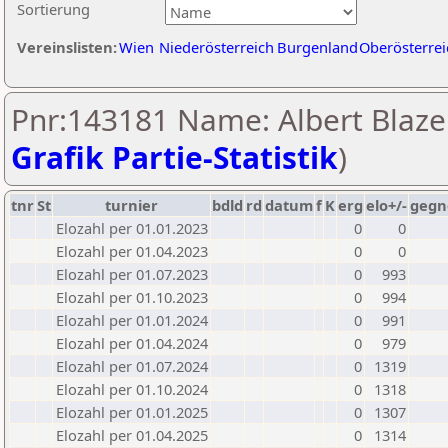
Sortierung
Vereinslisten:
Wien
Niederösterreich
Burgenland
Oberösterrei
Pnr:143181 Name: Albert Blaze
Grafik Partie-Statistik
)
tnr
St
turnier
bdld
rd
datum
f
K
erg
elo+/-
gegn
Elozahl per 01.01.2023
0
0
Elozahl per 01.04.2023
0
0
Elozahl per 01.07.2023
0
993
Elozahl per 01.10.2023
0
994
Elozahl per 01.01.2024
0
991
Elozahl per 01.04.2024
0
979
Elozahl per 01.07.2024
0
1319
Elozahl per 01.10.2024
0
1318
Elozahl per 01.01.2025
0
1307
Elozahl per 01.04.2025
0
1314