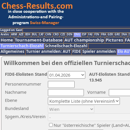
Logged on: Gast
Arabic
ARM
AZE
BIH
BUL
CAT
CHN
CRO
CZE
DEN
ENG
ESP
FAI
FIN
FRA
GER
GRE
INA
I
Home
Tournament-Database
AUT championship
Pictures
F
Turnierschach-Elozahl
Schnellschach-Elozahl
Allgemeines
Turnier anmelden: AUT
FIDE
Spieler anmelden
Elo AU
Willkommen bei den offiziellen Turnierscha
FIDE-Elolisten Stand
AUT-Elolisten Stand
13.945
Personennummer
Nachname
Vorname
Ebene
Bundesland
Spgem./Kreis/Verein
Nur "österreichische" Spieler (Land=A