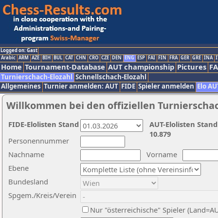
Logged on: Gast
Arabic
ARM
AZE
BIH
BUL
CAT
CHN
CRO
CZE
DEN
ENG
ESP
FAI
FIN
FRA
GER
GRE
INA
I
Home
Tournament-Database
AUT championship
Pictures
F
Turnierschach-Elozahl
Schnellschach-Elozahl
Allgemeines
Turnier anmelden: AUT
FIDE
Spieler anmelden
Elo AU
Willkommen bei den offiziellen Turnierscha
FIDE-Elolisten Stand
AUT-Elolisten Stand
10.879
Personennummer
Nachname
Vorname
Ebene
Bundesland
Spgem./Kreis/Verein
Nur "österreichische" Spieler (Land=A