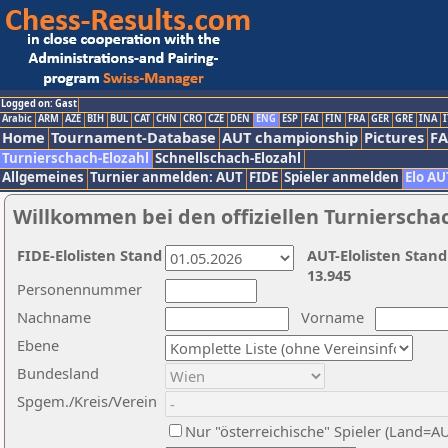
Logged on: Gast
Arabic
ARM
AZE
BIH
BUL
CAT
CHN
CRO
CZE
DEN
ENG
ESP
FAI
FIN
FRA
GER
GRE
INA
I
Home
Tournament-Database
AUT championship
Pictures
F
Turnierschach-Elozahl
Schnellschach-Elozahl
Allgemeines
Turnier anmelden: AUT
FIDE
Spieler anmelden
Elo AU
Willkommen bei den offiziellen Turnierscha
FIDE-Elolisten Stand
AUT-Elolisten Stand
13.945
Personennummer
Nachname
Vorname
Ebene
Bundesland
Spgem./Kreis/Verein
Nur "österreichische" Spieler (Land=A