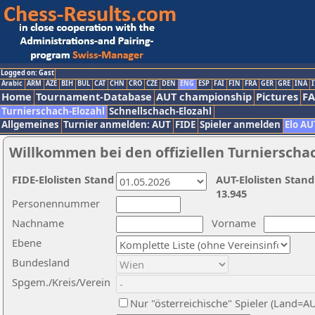
Logged on: Gast
Arabic
ARM
AZE
BIH
BUL
CAT
CHN
CRO
CZE
DEN
ENG
ESP
FAI
FIN
FRA
GER
GRE
INA
I
Home
Tournament-Database
AUT championship
Pictures
F
Turnierschach-Elozahl
Schnellschach-Elozahl
Allgemeines
Turnier anmelden: AUT
FIDE
Spieler anmelden
Elo AU
Willkommen bei den offiziellen Turnierscha
FIDE-Elolisten Stand
AUT-Elolisten Stand
13.945
Personennummer
Nachname
Vorname
Ebene
Bundesland
Spgem./Kreis/Verein
Nur "österreichische" Spieler (Land=A