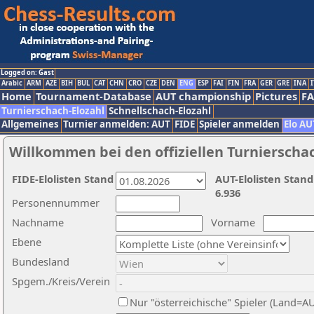
Logged on: Gast
Arabic
ARM
AZE
BIH
BUL
CAT
CHN
CRO
CZE
DEN
ENG
ESP
FAI
FIN
FRA
GER
GRE
INA
I
Home
Tournament-Database
AUT championship
Pictures
F
Turnierschach-Elozahl
Schnellschach-Elozahl
Allgemeines
Turnier anmelden: AUT
FIDE
Spieler anmelden
Elo AU
Willkommen bei den offiziellen Turnierscha
FIDE-Elolisten Stand
AUT-Elolisten Stand
6.936
Personennummer
Nachname
Vorname
Ebene
Bundesland
Spgem./Kreis/Verein
Nur "österreichische" Spieler (Land=A