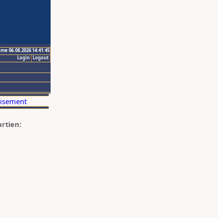
ime 06.08.2026 14:41:45
Login
Logout
artien: