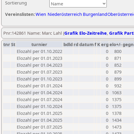
Sortierung
Vereinslisten:
Wien
Niederösterreich
Burgenland
Oberösterrei
Pnr:142861 Name: Marc Lahl (
Grafik Elo-Zeitreihe
,
Grafik Parti
tnr
St
turnier
bdld
rd
datum
f
K
erg
elo+/-
gegn
Elozahl per 01.10.2022
0
800
Elozahl per 01.01.2023
0
871
Elozahl per 01.04.2023
0
852
Elozahl per 01.07.2023
0
879
Elozahl per 01.10.2023
0
899
Elozahl per 01.01.2024
0
932
Elozahl per 01.04.2024
0
1063
Elozahl per 01.07.2024
0
1375
Elozahl per 01.10.2024
0
1375
Elozahl per 01.01.2025
0
1378
Elozahl per 01.04.2025
0
1434
Elozahl per 01.07.2025
0
1473
Elozahl per 01.10.2025
0
1473