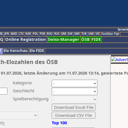
Servert
TA
JPN
MKD
LTU
NED
POL
POR
ROU
RUS
SRB
SVK
SWE
TUR
UKR
VIE
FontSize:11pt
AQ
Online Registration
Swiss-Manager
ÖSB
FIDE
T
Elo Vorschau
Elo FIDE
ch-Elozahlen des ÖSB
 01.07.2026, letzte Änderung am 11.07.2026 13:14, gewertete P
Kategorie
Geschlecht
Spielberechtigung
Top 100
UT)