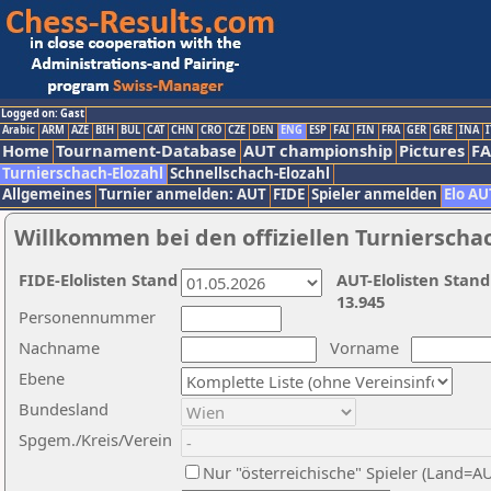
Logged on: Gast
Arabic
ARM
AZE
BIH
BUL
CAT
CHN
CRO
CZE
DEN
ENG
ESP
FAI
FIN
FRA
GER
GRE
INA
I
Home
Tournament-Database
AUT championship
Pictures
F
Turnierschach-Elozahl
Schnellschach-Elozahl
Allgemeines
Turnier anmelden: AUT
FIDE
Spieler anmelden
Elo AU
Willkommen bei den offiziellen Turnierscha
FIDE-Elolisten Stand
AUT-Elolisten Stand
13.945
Personennummer
Nachname
Vorname
Ebene
Bundesland
Spgem./Kreis/Verein
Nur "österreichische" Spieler (Land=A