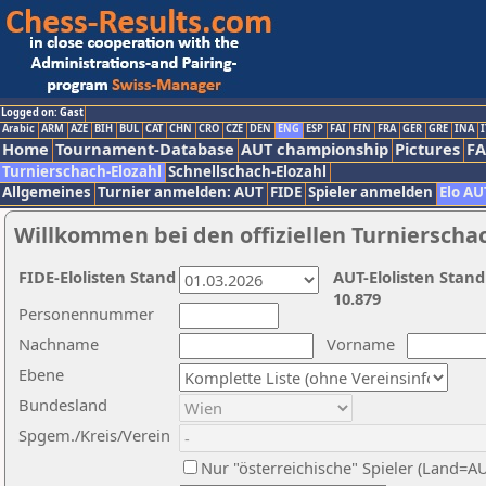
Logged on: Gast
Arabic
ARM
AZE
BIH
BUL
CAT
CHN
CRO
CZE
DEN
ENG
ESP
FAI
FIN
FRA
GER
GRE
INA
I
Home
Tournament-Database
AUT championship
Pictures
F
Turnierschach-Elozahl
Schnellschach-Elozahl
Allgemeines
Turnier anmelden: AUT
FIDE
Spieler anmelden
Elo AU
Willkommen bei den offiziellen Turnierscha
FIDE-Elolisten Stand
AUT-Elolisten Stand
10.879
Personennummer
Nachname
Vorname
Ebene
Bundesland
Spgem./Kreis/Verein
Nur "österreichische" Spieler (Land=A