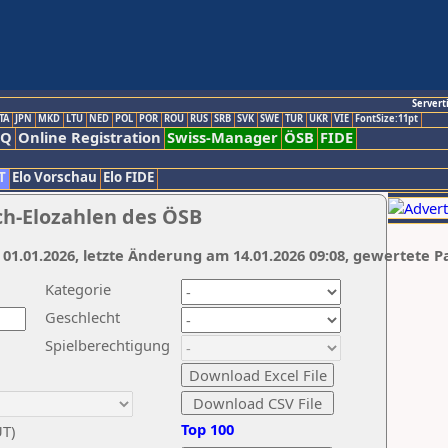
Servert
TA
JPN
MKD
LTU
NED
POL
POR
ROU
RUS
SRB
SVK
SWE
TUR
UKR
VIE
FontSize:11pt
AQ
Online Registration
Swiss-Manager
ÖSB
FIDE
T
Elo Vorschau
Elo FIDE
ch-Elozahlen des ÖSB
 01.01.2026, letzte Änderung am 14.01.2026 09:08, gewertete P
Kategorie
Geschlecht
Spielberechtigung
Top 100
UT)