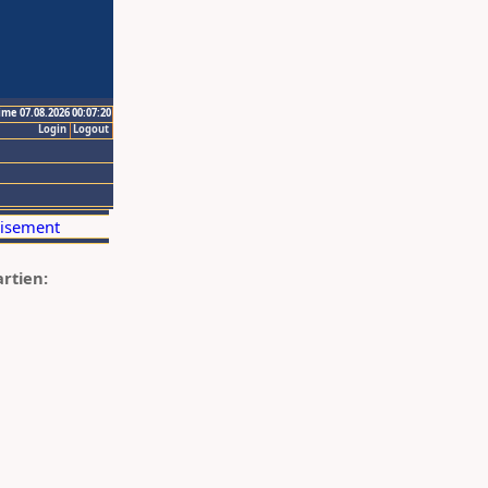
ime 07.08.2026 00:07:20
Login
Logout
artien: