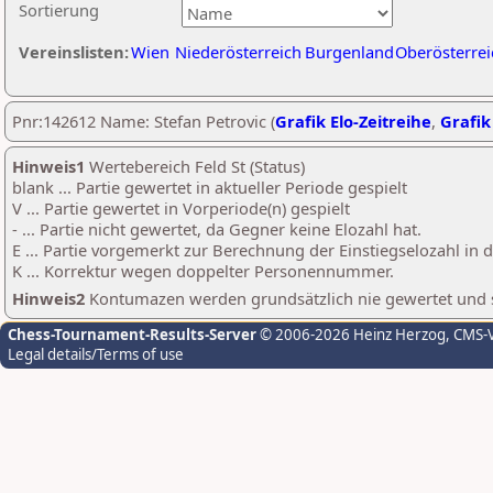
Sortierung
Vereinslisten:
Wien
Niederösterreich
Burgenland
Oberösterrei
Pnr:142612 Name: Stefan Petrovic (
Grafik Elo-Zeitreihe
,
Grafik
Hinweis1
Wertebereich Feld St (Status)
blank ... Partie gewertet in aktueller Periode gespielt
V ... Partie gewertet in Vorperiode(n) gespielt
- ... Partie nicht gewertet, da Gegner keine Elozahl hat.
E ... Partie vorgemerkt zur Berechnung der Einstiegselozahl in
K ... Korrektur wegen doppelter Personennummer.
Hinweis2
Kontumazen werden grundsätzlich nie gewertet und sin
Chess-Tournament-Results-Server
© 2006-2026 Heinz Herzog
, CMS-
Legal details/Terms of use