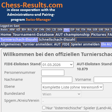
Logged on: Gast
Arabic
ARM
AZE
BIH
BUL
CAT
CHN
CRO
CZE
DEN
ENG
ESP
FAI
FIN
FRA
GER
GRE
INA
I
Home
Tournament-Database
AUT championship
Pictures
F
Turnierschach-Elozahl
Schnellschach-Elozahl
Allgemeines
Turnier anmelden: AUT
FIDE
Spieler anmelden
Elo AU
Willkommen bei den offiziellen Turnierscha
FIDE-Elolisten Stand
AUT-Elolisten Stand
10.879
Personennummer
Nachname
Vorname
Ebene
Bundesland
Spgem./Kreis/Verein
Nur "österreichische" Spieler (Land=A