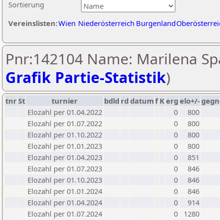
Sortierung
Vereinslisten:
Wien
Niederösterreich
Burgenland
Oberösterrei
Pnr:142104 Name: Marilena Spa
Grafik Partie-Statistik
)
tnr
St
turnier
bdld
rd
datum
f
K
erg
elo+/-
gegn
Elozahl per 01.04.2022
0
800
Elozahl per 01.07.2022
0
800
Elozahl per 01.10.2022
0
800
Elozahl per 01.01.2023
0
800
Elozahl per 01.04.2023
0
851
Elozahl per 01.07.2023
0
846
Elozahl per 01.10.2023
0
846
Elozahl per 01.01.2024
0
846
Elozahl per 01.04.2024
0
914
Elozahl per 01.07.2024
0
1280