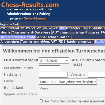
Logged on: Gast
Arabic
ARM
AZE
BIH
BUL
CAT
CHN
CRO
CZE
DEN
ENG
ESP
FAI
FIN
FRA
GER
GRE
INA
I
Home
Tournament-Database
AUT championship
Pictures
F
Turnierschach-Elozahl
Schnellschach-Elozahl
Allgemeines
Turnier anmelden: AUT
FIDE
Spieler anmelden
Elo AU
Willkommen bei den offiziellen Turnierscha
FIDE-Elolisten Stand
AUT-Elolisten Stand
10.879
Personennummer
Nachname
Vorname
Ebene
Bundesland
Spgem./Kreis/Verein
Nur "österreichische" Spieler (Land=A