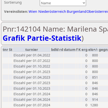
Sortierung
Vereinslisten:
Wien
Niederösterreich
Burgenland
Oberösterrei
Pnr:142104 Name: Marilena Spa
Grafik Partie-Statistik
)
tnr
St
turnier
bdld
rd
datum
f
K
erg
elo+/-
gegn
Elozahl per 01.04.2022
0
800
Elozahl per 01.07.2022
0
800
Elozahl per 01.10.2022
0
800
Elozahl per 01.01.2023
0
800
Elozahl per 01.04.2023
0
851
Elozahl per 01.07.2023
0
846
Elozahl per 01.10.2023
0
846
Elozahl per 01.01.2024
0
846
Elozahl per 01.04.2024
0
914
Elozahl per 01.07.2024
0
1280