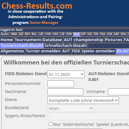
Logged on: Gast
Arabic
ARM
AZE
BIH
BUL
CAT
CHN
CRO
CZE
DEN
ENG
ESP
FAI
FIN
FRA
GER
GRE
INA
I
Home
Tournament-Database
AUT championship
Pictures
F
Turnierschach-Elozahl
Schnellschach-Elozahl
Allgemeines
Turnier anmelden: AUT
FIDE
Spieler anmelden
Elo AU
Willkommen bei den offiziellen Turnierscha
FIDE-Elolisten Stand
AUT-Elolisten Stand
8.601
Personennummer
Nachname
Vorname
Ebene
Bundesland
Spgem./Kreis/Verein
Nur "österreichische" Spieler (Land=A