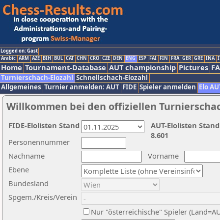
Logged on: Gast
Arabic
ARM
AZE
BIH
BUL
CAT
CHN
CRO
CZE
DEN
ENG
ESP
FAI
FIN
FRA
GER
GRE
INA
I
Home
Tournament-Database
AUT championship
Pictures
F
Turnierschach-Elozahl
Schnellschach-Elozahl
Allgemeines
Turnier anmelden: AUT
FIDE
Spieler anmelden
Elo AU
Willkommen bei den offiziellen Turnierscha
FIDE-Elolisten Stand
AUT-Elolisten Stand
8.601
Personennummer
Nachname
Vorname
Ebene
Bundesland
Spgem./Kreis/Verein
Nur "österreichische" Spieler (Land=A