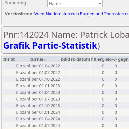
Sortierung
Vereinslisten:
Wien
Niederösterreich
Burgenland
Oberösterrei
Pnr:142024 Name: Patrick Loba
Grafik Partie-Statistik
)
tnr
St
turnier
bdld
rd
datum
f
K
erg
elo+/-
gegn
Elozahl per 01.04.2022
0
0
Elozahl per 01.07.2022
0
0
Elozahl per 01.10.2022
0
0
Elozahl per 01.01.2023
0
0
Elozahl per 01.04.2023
0
0
Elozahl per 01.07.2023
0
0
Elozahl per 01.10.2023
0
0
Elozahl per 01.01.2024
0
0
Elozahl per 01.04.2024
0
0
Elozahl per 01.07.2024
0
0