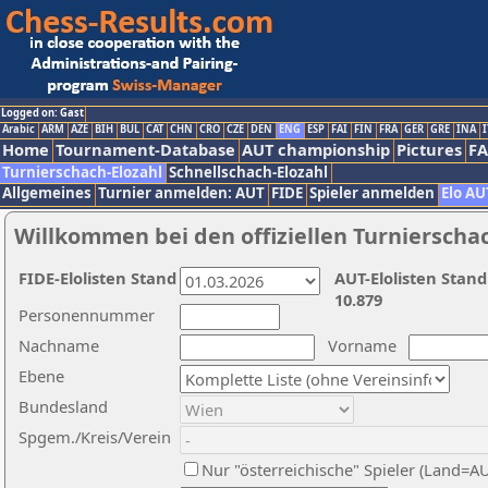
Logged on: Gast
Arabic
ARM
AZE
BIH
BUL
CAT
CHN
CRO
CZE
DEN
ENG
ESP
FAI
FIN
FRA
GER
GRE
INA
I
Home
Tournament-Database
AUT championship
Pictures
F
Turnierschach-Elozahl
Schnellschach-Elozahl
Allgemeines
Turnier anmelden: AUT
FIDE
Spieler anmelden
Elo AU
Willkommen bei den offiziellen Turnierscha
FIDE-Elolisten Stand
AUT-Elolisten Stand
10.879
Personennummer
Nachname
Vorname
Ebene
Bundesland
Spgem./Kreis/Verein
Nur "österreichische" Spieler (Land=A