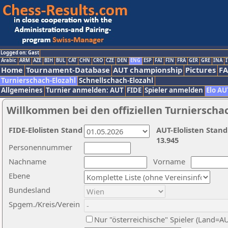
Logged on: Gast
Arabic
ARM
AZE
BIH
BUL
CAT
CHN
CRO
CZE
DEN
ENG
ESP
FAI
FIN
FRA
GER
GRE
INA
I
Home
Tournament-Database
AUT championship
Pictures
F
Turnierschach-Elozahl
Schnellschach-Elozahl
Allgemeines
Turnier anmelden: AUT
FIDE
Spieler anmelden
Elo AU
Willkommen bei den offiziellen Turnierscha
FIDE-Elolisten Stand
AUT-Elolisten Stand
13.945
Personennummer
Nachname
Vorname
Ebene
Bundesland
Spgem./Kreis/Verein
Nur "österreichische" Spieler (Land=A