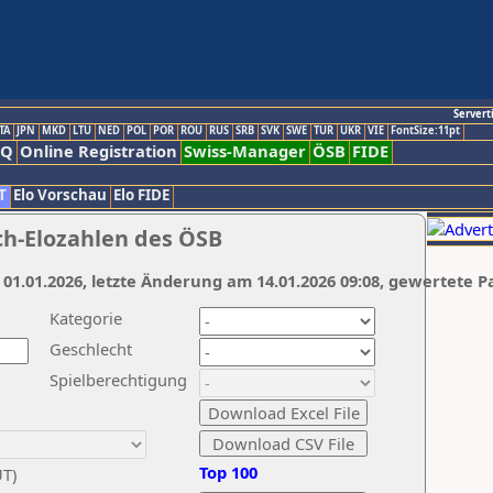
Servert
TA
JPN
MKD
LTU
NED
POL
POR
ROU
RUS
SRB
SVK
SWE
TUR
UKR
VIE
FontSize:11pt
AQ
Online Registration
Swiss-Manager
ÖSB
FIDE
T
Elo Vorschau
Elo FIDE
ch-Elozahlen des ÖSB
 01.01.2026, letzte Änderung am 14.01.2026 09:08, gewertete P
Kategorie
Geschlecht
Spielberechtigung
Top 100
UT)