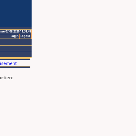
ime 07.08.2026 11:31:48
Login
Logout
artien: