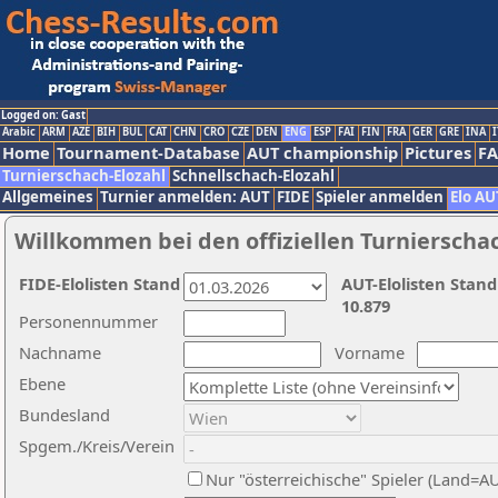
Logged on: Gast
Arabic
ARM
AZE
BIH
BUL
CAT
CHN
CRO
CZE
DEN
ENG
ESP
FAI
FIN
FRA
GER
GRE
INA
I
Home
Tournament-Database
AUT championship
Pictures
F
Turnierschach-Elozahl
Schnellschach-Elozahl
Allgemeines
Turnier anmelden: AUT
FIDE
Spieler anmelden
Elo AU
Willkommen bei den offiziellen Turnierscha
FIDE-Elolisten Stand
AUT-Elolisten Stand
10.879
Personennummer
Nachname
Vorname
Ebene
Bundesland
Spgem./Kreis/Verein
Nur "österreichische" Spieler (Land=A