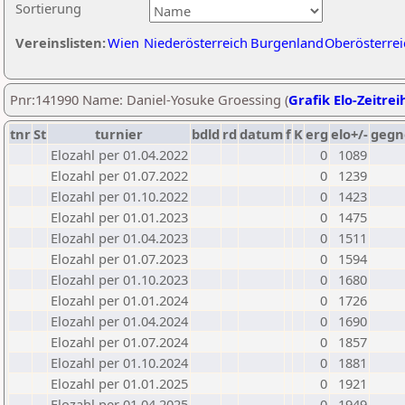
Sortierung
Vereinslisten:
Wien
Niederösterreich
Burgenland
Oberösterrei
Pnr:141990 Name: Daniel-Yosuke Groessing (
Grafik Elo-Zeitrei
tnr
St
turnier
bdld
rd
datum
f
K
erg
elo+/-
gegn
Elozahl per 01.04.2022
0
1089
Elozahl per 01.07.2022
0
1239
Elozahl per 01.10.2022
0
1423
Elozahl per 01.01.2023
0
1475
Elozahl per 01.04.2023
0
1511
Elozahl per 01.07.2023
0
1594
Elozahl per 01.10.2023
0
1680
Elozahl per 01.01.2024
0
1726
Elozahl per 01.04.2024
0
1690
Elozahl per 01.07.2024
0
1857
Elozahl per 01.10.2024
0
1881
Elozahl per 01.01.2025
0
1921
Elozahl per 01.04.2025
0
1949