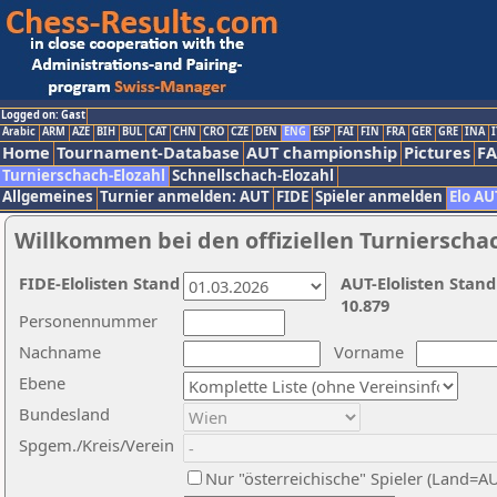
Logged on: Gast
Arabic
ARM
AZE
BIH
BUL
CAT
CHN
CRO
CZE
DEN
ENG
ESP
FAI
FIN
FRA
GER
GRE
INA
I
Home
Tournament-Database
AUT championship
Pictures
F
Turnierschach-Elozahl
Schnellschach-Elozahl
Allgemeines
Turnier anmelden: AUT
FIDE
Spieler anmelden
Elo AU
Willkommen bei den offiziellen Turnierscha
FIDE-Elolisten Stand
AUT-Elolisten Stand
10.879
Personennummer
Nachname
Vorname
Ebene
Bundesland
Spgem./Kreis/Verein
Nur "österreichische" Spieler (Land=A