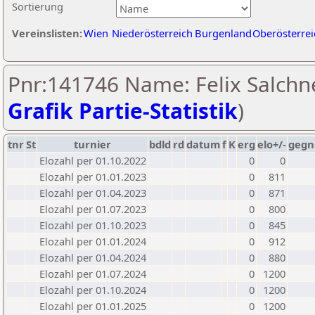
Sortierung
Vereinslisten:
Wien
Niederösterreich
Burgenland
Oberösterrei
Pnr:141746 Name: Felix Salchne
Grafik Partie-Statistik
)
tnr
St
turnier
bdld
rd
datum
f
K
erg
elo+/-
gegn
Elozahl per 01.10.2022
0
0
Elozahl per 01.01.2023
0
811
Elozahl per 01.04.2023
0
871
Elozahl per 01.07.2023
0
800
Elozahl per 01.10.2023
0
845
Elozahl per 01.01.2024
0
912
Elozahl per 01.04.2024
0
880
Elozahl per 01.07.2024
0
1200
Elozahl per 01.10.2024
0
1200
Elozahl per 01.01.2025
0
1200