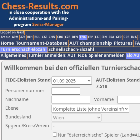
Logged on: Gast
Arabic
ARM
AZE
BIH
BUL
CAT
CHN
CRO
CZE
DEN
ENG
ESP
FAI
FIN
FRA
GER
GRE
INA
I
Home
Tournament-Database
AUT championship
Pictures
F
Turnierschach-Elozahl
Schnellschach-Elozahl
Allgemeines
Turnier anmelden: AUT
FIDE
Spieler anmelden
Elo AU
Willkommen bei den offiziellen Turnierscha
FIDE-Elolisten Stand
AUT-Elolisten Stand
7.518
Personennummer
Nachname
Vorname
Ebene
Bundesland
Spgem./Kreis/Verein
Nur "österreichische" Spieler (Land=A