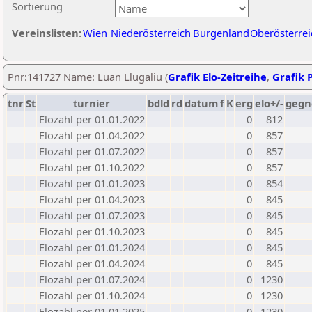
Sortierung
Vereinslisten:
Wien
Niederösterreich
Burgenland
Oberösterrei
Pnr:141727 Name: Luan Llugaliu (
Grafik Elo-Zeitreihe
,
Grafik P
tnr
St
turnier
bdld
rd
datum
f
K
erg
elo+/-
gegn
Elozahl per 01.01.2022
0
812
Elozahl per 01.04.2022
0
857
Elozahl per 01.07.2022
0
857
Elozahl per 01.10.2022
0
857
Elozahl per 01.01.2023
0
854
Elozahl per 01.04.2023
0
845
Elozahl per 01.07.2023
0
845
Elozahl per 01.10.2023
0
845
Elozahl per 01.01.2024
0
845
Elozahl per 01.04.2024
0
845
Elozahl per 01.07.2024
0
1230
Elozahl per 01.10.2024
0
1230
Elozahl per 01.01.2025
0
1230