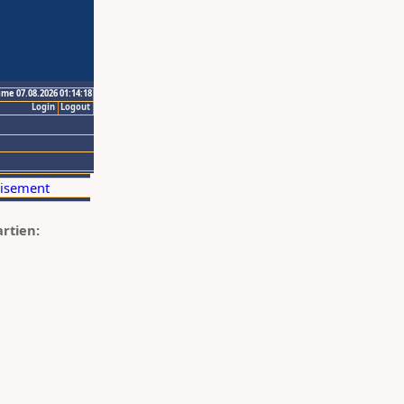
ime 07.08.2026 01:14:18
Login
Logout
artien: