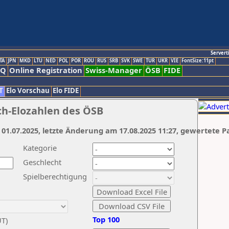
Servert
TA
JPN
MKD
LTU
NED
POL
POR
ROU
RUS
SRB
SVK
SWE
TUR
UKR
VIE
FontSize:11pt
AQ
Online Registration
Swiss-Manager
ÖSB
FIDE
T
Elo Vorschau
Elo FIDE
ch-Elozahlen des ÖSB
 01.07.2025, letzte Änderung am 17.08.2025 11:27, gewertete P
Kategorie
Geschlecht
Spielberechtigung
Top 100
UT)