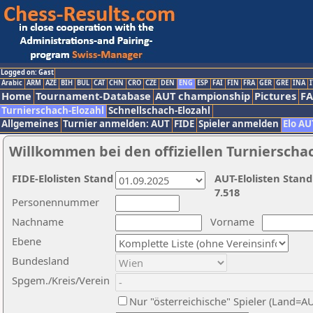
Logged on: Gast
Arabic
ARM
AZE
BIH
BUL
CAT
CHN
CRO
CZE
DEN
ENG
ESP
FAI
FIN
FRA
GER
GRE
INA
I
Home
Tournament-Database
AUT championship
Pictures
F
Turnierschach-Elozahl
Schnellschach-Elozahl
Allgemeines
Turnier anmelden: AUT
FIDE
Spieler anmelden
Elo AU
Willkommen bei den offiziellen Turnierscha
FIDE-Elolisten Stand
AUT-Elolisten Stand
7.518
Personennummer
Nachname
Vorname
Ebene
Bundesland
Spgem./Kreis/Verein
Nur "österreichische" Spieler (Land=A