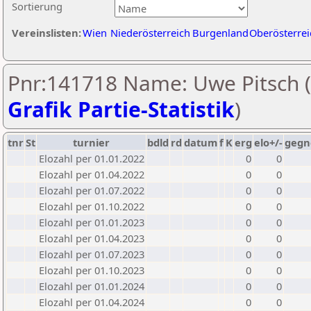
Sortierung
Vereinslisten:
Wien
Niederösterreich
Burgenland
Oberösterrei
Pnr:141718 Name: Uwe Pitsch (
Grafik Partie-Statistik
)
tnr
St
turnier
bdld
rd
datum
f
K
erg
elo+/-
gegn
Elozahl per 01.01.2022
0
0
Elozahl per 01.04.2022
0
0
Elozahl per 01.07.2022
0
0
Elozahl per 01.10.2022
0
0
Elozahl per 01.01.2023
0
0
Elozahl per 01.04.2023
0
0
Elozahl per 01.07.2023
0
0
Elozahl per 01.10.2023
0
0
Elozahl per 01.01.2024
0
0
Elozahl per 01.04.2024
0
0