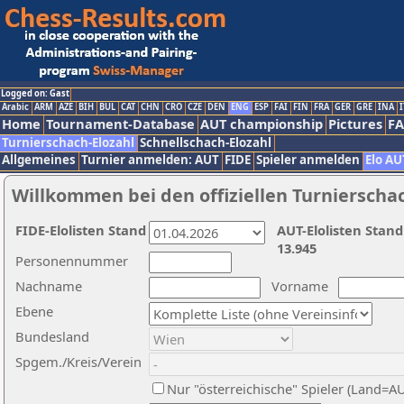
Logged on: Gast
Arabic
ARM
AZE
BIH
BUL
CAT
CHN
CRO
CZE
DEN
ENG
ESP
FAI
FIN
FRA
GER
GRE
INA
I
Home
Tournament-Database
AUT championship
Pictures
F
Turnierschach-Elozahl
Schnellschach-Elozahl
Allgemeines
Turnier anmelden: AUT
FIDE
Spieler anmelden
Elo AU
Willkommen bei den offiziellen Turnierscha
FIDE-Elolisten Stand
AUT-Elolisten Stand
13.945
Personennummer
Nachname
Vorname
Ebene
Bundesland
Spgem./Kreis/Verein
Nur "österreichische" Spieler (Land=A