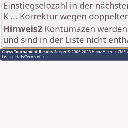
Einstiegselozahl in der nächst
K ... Korrektur wegen doppelt
Hinweis2
Kontumazen werden g
und sind in der Liste nicht enth
Chess-Tournament-Results-Server
© 2006-2026 Heinz Herzog
, CMS-
Legal details/Terms of use