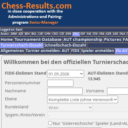
Logged on: Gast
Arabic
ARM
AZE
BIH
BUL
CAT
CHN
CRO
CZE
DEN
ENG
ESP
FAI
FIN
FRA
GER
GRE
INA
I
Home
Tournament-Database
AUT championship
Pictures
F
Turnierschach-Elozahl
Schnellschach-Elozahl
Allgemeines
Turnier anmelden: AUT
FIDE
Spieler anmelden
Elo AU
Willkommen bei den offiziellen Turnierscha
FIDE-Elolisten Stand
AUT-Elolisten Stand
13.945
Personennummer
Nachname
Vorname
Ebene
Bundesland
Spgem./Kreis/Verein
Nur "österreichische" Spieler (Land=A