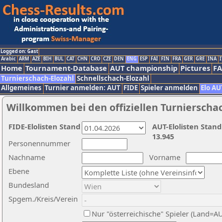
Logged on: Gast
Arabic
ARM
AZE
BIH
BUL
CAT
CHN
CRO
CZE
DEN
ENG
ESP
FAI
FIN
FRA
GER
GRE
INA
I
Home
Tournament-Database
AUT championship
Pictures
F
Turnierschach-Elozahl
Schnellschach-Elozahl
Allgemeines
Turnier anmelden: AUT
FIDE
Spieler anmelden
Elo AU
Willkommen bei den offiziellen Turnierscha
FIDE-Elolisten Stand
AUT-Elolisten Stand
13.945
Personennummer
Nachname
Vorname
Ebene
Bundesland
Spgem./Kreis/Verein
Nur "österreichische" Spieler (Land=A