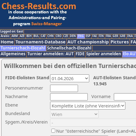
Logged on: Gast
Arabic
ARM
AZE
BIH
BUL
CAT
CHN
CRO
CZE
DEN
ENG
ESP
FAI
FIN
FRA
GER
GRE
INA
I
Home
Tournament-Database
AUT championship
Pictures
F
Turnierschach-Elozahl
Schnellschach-Elozahl
Allgemeines
Turnier anmelden: AUT
FIDE
Spieler anmelden
Elo AU
Willkommen bei den offiziellen Turnierscha
FIDE-Elolisten Stand
AUT-Elolisten Stand
13.945
Personennummer
Nachname
Vorname
Ebene
Bundesland
Spgem./Kreis/Verein
Nur "österreichische" Spieler (Land=A